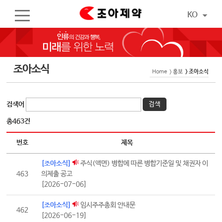
KO
조아소식
Home
> 홍보
> 조아소식
검색어
검색
총463건
번호
제목
[조아소식]
주식(액면) 병합에 따른 병합기준일 및 채권자 이
463
의제출 공고
[2026-07-06]
[조아소식]
임시주주총회 안내문
462
[2026-06-19]