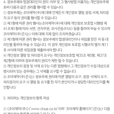
4. 정보주체와 법정대리인의 권리·의무 및 그 행사방법 이용자는 개인정보주체
로써 다음과 같은 권리를 행사할 수 있습니다.
① 정보주체는 조아제약(주)에 대해 언제든지 개인정보 열람,정정,삭제,처리정
지 요구 등의 권리를 행사할 수 있습니다.
② 제1항에 따른 권리 행사는조아제약(주)에 대해 개인정보 보호법 시행령 제
41조제1항에 따라 서면, 전자우편, 모사전송(FAX) 등을 통하여 하실 수 있으며
조아제약(주)은(는) 이에 대해 지체 없이 조치하겠습니다.
③ 제1항에 따른 권리 행사는 정보주체의 법정대리인이나 위임을 받은 자 등 대
리인을 통하여 하실 수 있습니다. 이 경우 개인정보 보호법 시행규칙 별지 제11
호 서식에 따른 위임장을 제출하셔야 합니다.
④ 개인정보 열람 및 처리정지 요구는 개인정보보호법 제35조 제5항, 제37조
제2항에 의하여 정보주체의 권리가 제한 될 수 있습니다.
⑤ 개인정보의 정정 및 삭제 요구는 다른 법령에서 그 개인정보가 수집 대상으로
명시되어 있는 경우에는 그 삭제를 요구할 수 없습니다.
⑥ 조아제약(주)은(는) 정보주체 권리에 따른 열람의 요구, 정정·삭제의 요구,
처리정지의 요구 시 열람 등 요구를 한 자가 본인이거나 정당한 대리인인지를 확
인합니다.
5. 처리하는 개인정보의 항목 작성
①
<조아제약(주)>('www.choa.co.kr'이하 '조아제약 홈페이지')
은(는) 다음