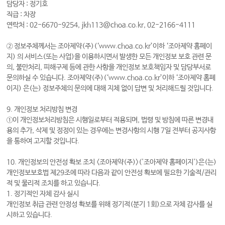
담당자 : 정기호
직급 : 차장
연락처 : 02-6670-9254, jkh113@choa.co.kr, 02-2166-4111
② 정보주체께서는 조아제약(주)(‘www.choa.co.kr’이하 ‘조아제약 홈페이
지) 의 서비스(또는 사업)을 이용하시면서 발생한 모든 개인정보 보호 관련 문
의, 불만처리, 피해구제 등에 관한 사항을 개인정보 보호책임자 및 담당부서로
문의하실 수 있습니다. 조아제약(주)(‘www.choa.co.kr’이하 ‘조아제약 홈페
이지) 은(는) 정보주체의 문의에 대해 지체 없이 답변 및 처리해드릴 것입니다.
9. 개인정보 처리방침 변경
①이 개인정보처리방침은 시행일로부터 적용되며, 법령 및 방침에 따른 변경내
용의 추가, 삭제 및 정정이 있는 경우에는 변경사항의 시행 7일 전부터 공지사항
을 통하여 고지할 것입니다.
10. 개인정보의 안전성 확보 조치
<조아제약(주)>('조아제약 홈페이지')
은(는)
개인정보보호법 제29조에 따라 다음과 같이 안전성 확보에 필요한 기술적/관리
적 및 물리적 조치를 하고 있습니다.
1. 정기적인 자체 감사 실시
개인정보 취급 관련 안정성 확보를 위해 정기적(분기 1회)으로 자체 감사를 실
시하고 있습니다.