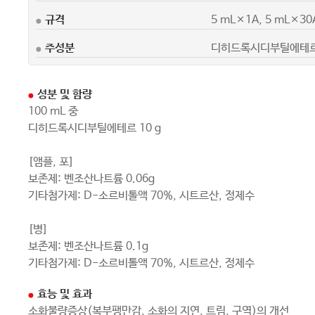
규격
5 mL×1A, 5 mL×30A
주성분
디히드록시디부틸에테
성분 및 함량
100 mL 중
디히드록시디부틸에테르 10 g
[앰플, 포]
보존제: 벤조산나트륨 0.06g
기타첨가제: D-소르비톨액 70%, 시트르산, 정제수
[병]
보존제: 벤조산나트륨 0.1g
기타첨가제: D-소르비톨액 70%, 시트르산, 정제수
효능 및 효과
소화불량증상(복부팽만감, 소화의 지연, 트림, 구역)의 개선